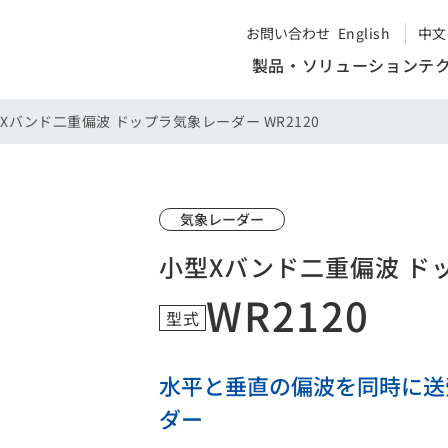
お問い合わせ
English
中文
製品・ソリューション
テ
Xバンド二重偏波 ドップラ気象レーダー WR2120
気象レーダー
小型Xバンド二重偏波 ド
WR2120
型式
水平と垂直の偏波を同時に送
ダー