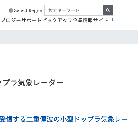
Select Region
クノロジー
サポート
ピックアップ
企業情報サイト
ップラ気象レーダー
受信する二重偏波の小型ドップラ気象レー