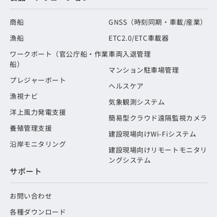
商船
GNSS（時刻同期・車載/産業）
漁船
ETC2.0/ETC車載器
ワークボート（官公庁船・作業
車両入退管理
船）
マンション駐車場管理
プレジャーボート
ヘルスケア
漁視ナビ
気象観測システム
洋上風力発電支援
簡易型クラウド遠隔監視カメラ
養殖管理支援
建設現場向けWi-Fiシステム
沿岸モニタリング
建設現場向けリモートモニタリ
ングシステム
サポート
お問い合わせ
各種ダウンロード