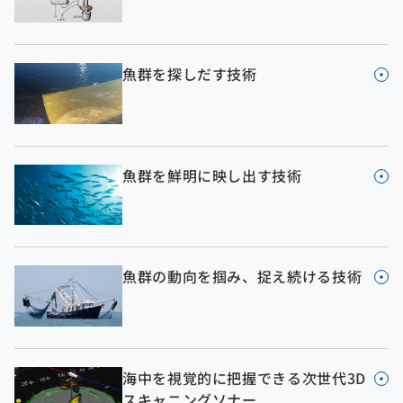
魚群を探しだす技術
魚群を鮮明に映し出す技術
魚群の動向を掴み、捉え続ける技術
海中を視覚的に把握できる次世代3D
スキャニングソナー