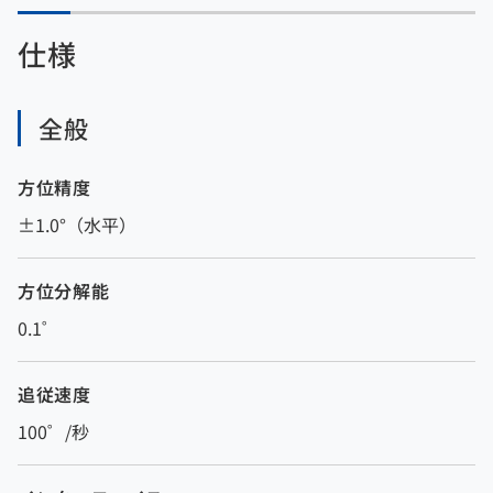
仕様
全般
方位精度
±1.0°（水平）
方位分解能
0.1゜
追従速度
100゜/秒