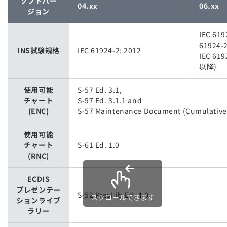
ソフトバー
04.xx
06.xx
ジョン
IEC 619
61924-2
INS試験規格
IEC 61924-2: 2012
IEC 619
以降)
使用可能
S-57 Ed. 3.1,
チャート
S-57 Ed. 3.1.1 and
(ENC)
S-57 Maintenance Document (Cumulative)
使用可能
チャート
S-61 Ed. 1.0
(RNC)
ECDIS
プレゼンテー
S-52 PresLib Ed. 4.0
スクロールできます
ションライブ
ラリー