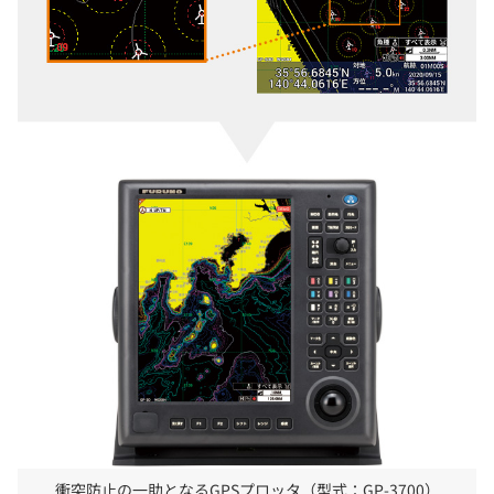
衝突防止の一助となるGPSプロッタ（型式：GP-3700）