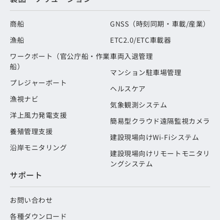
商船
GNSS（時刻同期・車載/産業）
漁船
ETC2.0/ETC車載器
ワークボート（官公庁船・作業
車両入退管理
船）
マンション駐車場管理
プレジャーボート
ヘルスケア
漁視ナビ
気象観測システム
洋上風力発電支援
簡易型クラウド遠隔監視カメラ
養殖管理支援
建設現場向けWi-Fiシステム
沿岸モニタリング
建設現場向けリモートモニタリ
ングシステム
サポート
お問い合わせ
各種ダウンロード