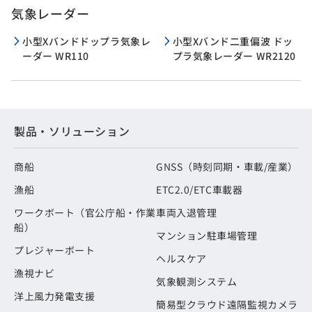
気象レーダー
小型Xバンドドップラ気象レ
小型Xバンド二重偏波 ドッ
ーダー WR110
プラ気象レーダー WR2120
製品・ソリューション
商船
GNSS（時刻同期・車載/産業）
漁船
ETC2.0/ETC車載器
ワークボート（官公庁船・作業
車両入退管理
船）
マンション駐車場管理
プレジャーボート
ヘルスケア
漁視ナビ
気象観測システム
洋上風力発電支援
簡易型クラウド遠隔監視カメラ