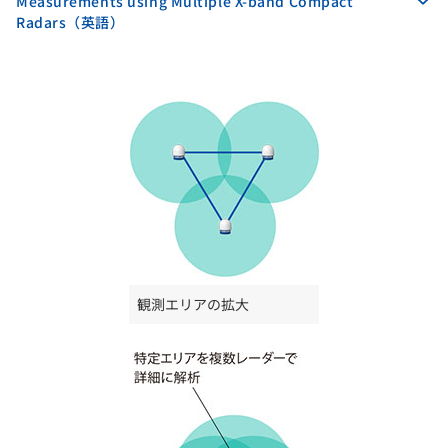
Measurements using Multiple X-band Compact
Radars（英語）
観測エリアの拡大