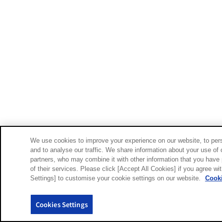
We use cookies to improve your experience on our website, to pers
and to analyse our traffic. We share information about your use of 
partners, who may combine it with other information that you have 
of their services. Please click [Accept All Cookies] if you agree wi
Settings] to customise your cookie settings on our website.
Cooki
Cookies Settings