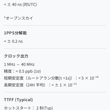
< ± 40 ns (対UTC)
*オープンスカイ
1PPS分解能
< ± 0.2 ns
クロック出力
1 MHz ～ 40 MHz
精度：< 0.5 ppb (1σ)
短期安定度（ルートアラン分散[τ =1s]）：< 5 × 10⁻¹⁰
長期安定度（24H 平均）：< ± 1 × 10⁻¹²
TTFF (Typical)
ホットスタート： 2 秒(Typ)