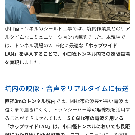
小口径トンネルのシールド工事では、坑内作業員とのリア
ルタイムなコミュニケーションが課題でした。本現場で
は、トンネル現場のWi-Fi化に最適な
「ホップワイド
LAN」を導入することで、小口径トンネル内での遠隔臨場
を実現
しました。
坑内の映像・音声をリアルタイムに伝送
直径2mのトンネル坑内
では、MHz帯の波長が長い電波は
遠くまで届きにくく、トランシーバー等の無線機を活用す
ることができませんでした。
5.6 GHz帯の電波を用いる
「ホップワイドLAN」は、小口径トンネルにおいても長距
離にわたりWi-Fi化が可能
で、スマートフォンによる遠隔