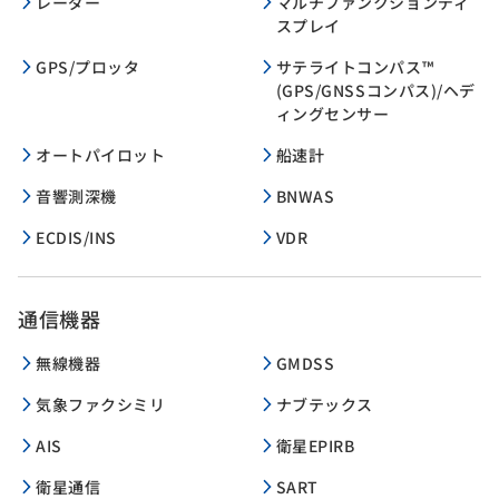
レーダー
マルチファンクションディ
スプレイ
GPS/プロッタ
サテライトコンパス™
(GPS/GNSSコンパス)/ヘデ
ィングセンサー
オートパイロット
船速計
音響測深機
BNWAS
ECDIS/INS
VDR
通信機器
無線機器
GMDSS
気象ファクシミリ
ナブテックス
AIS
衛星EPIRB
衛星通信
SART