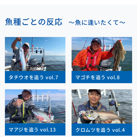
魚種ごとの反応
～魚に逢いたくて～
タチウオを追う vol.7
マゴチを追う vol.8
マアジを追う vol.13
クロムツを追う vol.4