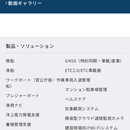
動画ギャラリー
製品・ソリューション
商船
GNSS（時刻同期・車載/産業）
漁船
ETC2.0/ETC車載器
ワークボート（官公庁船・作業
車両入退管理
船）
マンション駐車場管理
プレジャーボート
ヘルスケア
漁視ナビ
気象観測システム
洋上風力発電支援
簡易型クラウド遠隔監視カメラ
養殖管理支援
建設現場向けWi-Fiシステム