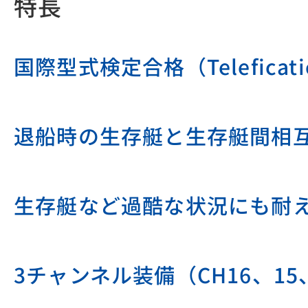
特長
国際型式検定合格（Telefica
退船時の生存艇と生存艇間相
生存艇など過酷な状況にも耐
3チャンネル装備（CH16、15