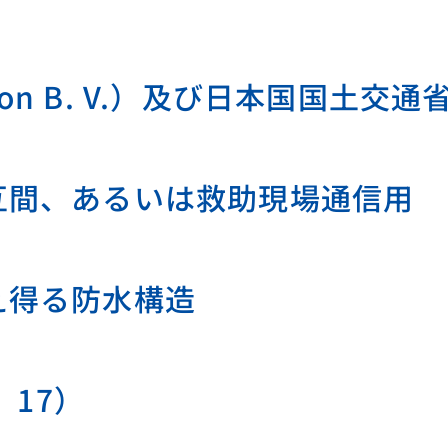
tion B. V.）及び日本国国土
互間、あるいは救助現場通信用
え得る防水構造
、17）