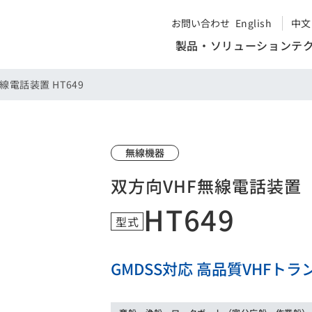
お問い合わせ
English
中文
製品・ソリューション
テ
線電話装置 HT649
無線機器
双方向VHF無線電話装置
HT649
型式
GMDSS対応 高品質VHFト