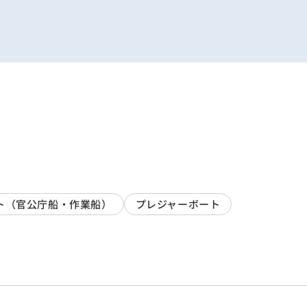
ト（官公庁船・作業船）
プレジャーボート