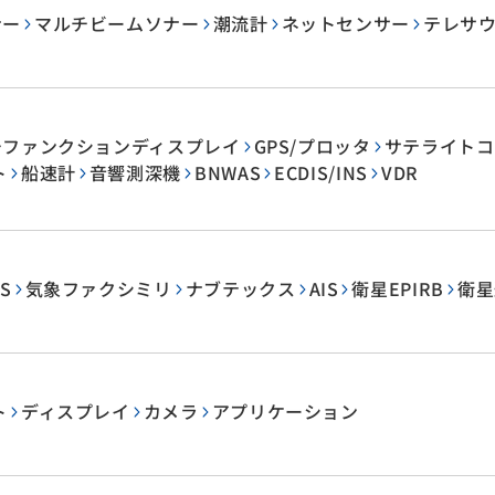
ナー
マルチビームソナー
潮流計
ネットセンサー
テレサ
チファンクションディスプレイ
GPS/プロッタ
サテライトコン
ト
船速計
音響測深機
BNWAS
ECDIS/INS
VDR
S
気象ファクシミリ
ナブテックス
AIS
衛星EPIRB
衛星
ト
ディスプレイ
カメラ
アプリケーション