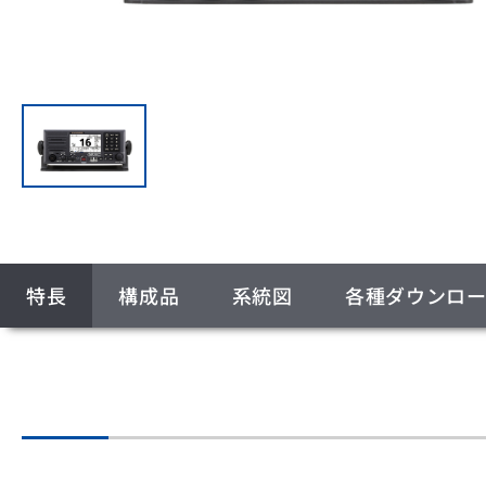
特長
構成品
系統図
各種ダウンロ