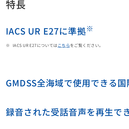
特長
※
IACS UR E27に準拠
IACS UR E27については
こちら
をご覧ください。
GMDSS全海域で使用できる国
録音された受話音声を再生で