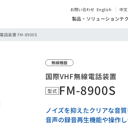
お問い合わせ
English
中文
製品・ソリューション
テ
話装置 FM-8900S
無線機器
国際VHF無線電話装置
FM-8900S
型式
ノイズを抑えたクリアな音質
音声の録音再生機能や操作し