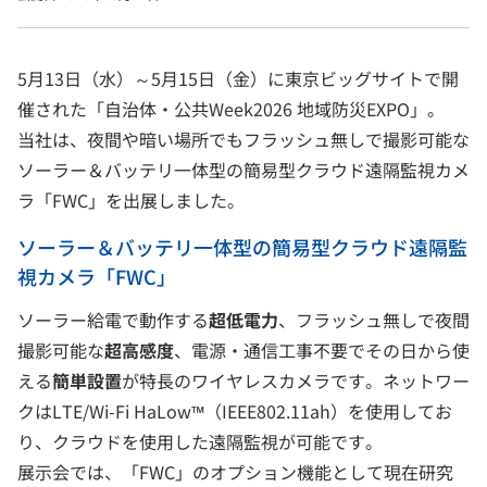
5月13日（水）～5月15日（金）に東京ビッグサイトで開
催された「自治体・公共Week2026 地域防災EXPO」。
当社は、夜間や暗い場所でもフラッシュ無しで撮影可能な
ソーラー＆バッテリ一体型の簡易型クラウド遠隔監視カメ
ラ「FWC」を出展しました。
ソーラー＆バッテリ一体型の簡易型クラウド遠隔監
視カメラ「FWC」
ソーラー給電で動作する
超低電力
、フラッシュ無しで夜間
撮影可能な
超高感度
、電源・通信工事不要でその日から使
える
簡単設置
が特長のワイヤレスカメラです。ネットワー
クはLTE/Wi-Fi HaLow™（IEEE802.11ah）を使用してお
り、クラウドを使用した遠隔監視が可能です。
展示会では、「FWC」のオプション機能として現在研究