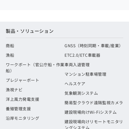
製品・ソリューション
商船
GNSS（時刻同期・車載/産業）
漁船
ETC2.0/ETC車載器
ワークボート（官公庁船・作業
車両入退管理
船）
マンション駐車場管理
プレジャーボート
ヘルスケア
漁視ナビ
気象観測システム
洋上風力発電支援
簡易型クラウド遠隔監視カメラ
養殖管理支援
建設現場向けWi-Fiシステム
沿岸モニタリング
建設現場向けリモートモニタリ
ングシステム