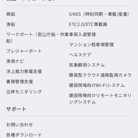
商船
GNSS（時刻同期・車載/産業）
漁船
ETC2.0/ETC車載器
ワークボート（官公庁船・作業
車両入退管理
船）
マンション駐車場管理
プレジャーボート
ヘルスケア
漁視ナビ
気象観測システム
洋上風力発電支援
簡易型クラウド遠隔監視カメラ
養殖管理支援
建設現場向けWi-Fiシステム
沿岸モニタリング
建設現場向けリモートモニタリ
ングシステム
サポート
お問い合わせ
各種ダウンロード