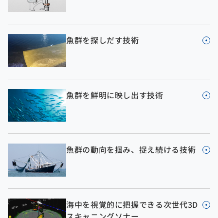
魚群を探しだす技術
魚群を鮮明に映し出す技術
魚群の動向を掴み、捉え続ける技術
海中を視覚的に把握できる次世代3D
スキャニングソナー