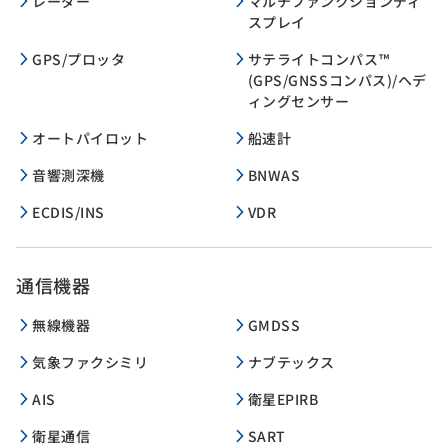
レーダー
マルチファンクションディ
スプレイ
GPS/プロッタ
サテライトコンパス™
(GPS/GNSSコンパス)/ヘデ
ィングセンサー
オートパイロット
船速計
音響測深機
BNWAS
ECDIS/INS
VDR
通信機器
無線機器
GMDSS
気象ファクシミリ
ナブテックス
AIS
衛星EPIRB
衛星通信
SART