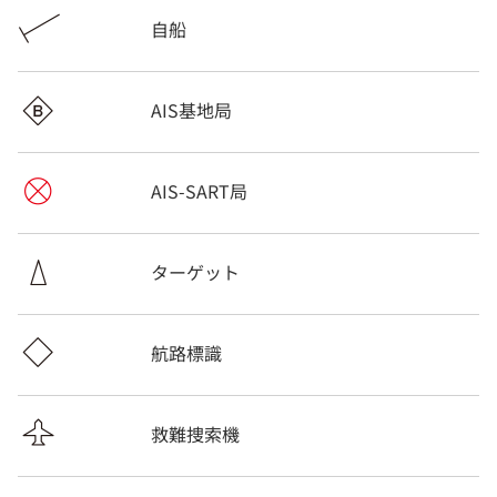
自船
AIS基地局
AIS-SART局
ターゲット
航路標識
救難捜索機