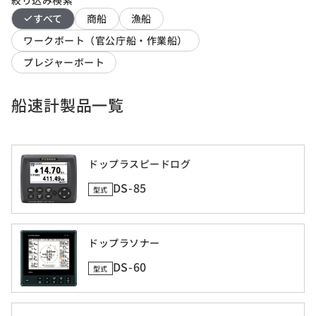
すべて
商船
漁船
ワークボート（官公庁船・作業船）
プレジャーボート
船速計製品一覧
ドップラスピードログ
DS-85
型式
ドップラソナー
DS-60
型式