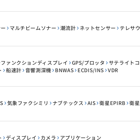
ナー
マルチビームソナー
潮流計
ネットセンサー
テレサ
チファンクションディスプレイ
GPS/プロッタ
サテライトコン
ト
船速計
音響測深機
BNWAS
ECDIS/INS
VDR
S
気象ファクシミリ
ナブテックス
AIS
衛星EPIRB
衛星
ト
ディスプレイ
カメラ
アプリケーション