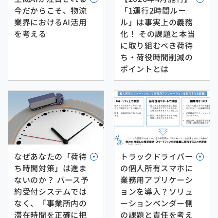
「1運行2時間ルー
今だからこそ、物流
ル」は事実上の義務
業界におけるAI活用
化！ その課題と本当
を考える
に取り組むべき荷待
ち・荷役時間削減の
ポイントとは
トラックドライバー
なぜあなたの「荷待
の個人所有スマホに
ち時間対策」は進ま
業務用アプリケーシ
ないのか？ バース予
ョンを導入？ソリュ
約受付システムでは
ーションベンダー側
なく、「事業所内の
の課題と責任を考え
滞在時間を正確に把