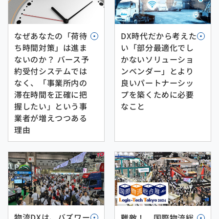
なぜあなたの「荷待
DX時代だから考えた
ち時間対策」は進ま
い「部分最適化でし
ないのか？ バース予
かないソリューショ
約受付システムでは
ンベンダー」とより
なく、「事業所内の
良いパートナーシッ
滞在時間を正確に把
プを築くために必要
握したい」という事
なこと
業者が増えつつある
理由
物流DXは、バズワー
難敵！、国際物流総