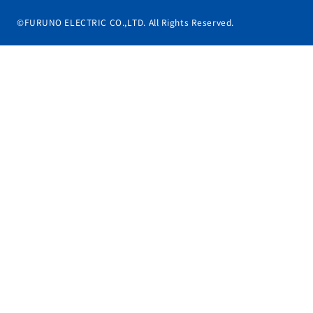
©FURUNO ELECTRIC CO.,LTD. All Rights Reserved.