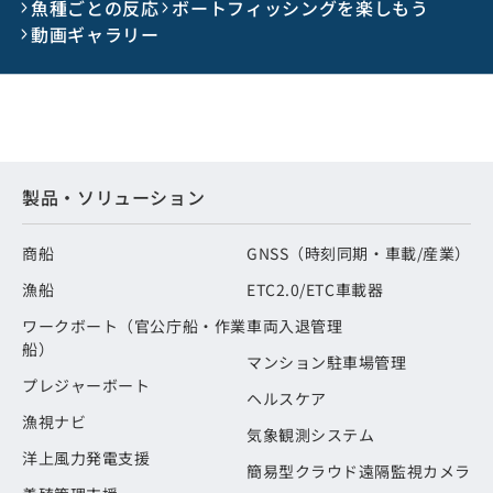
魚種ごとの反応
ボートフィッシングを楽しもう
動画ギャラリー
製品・ソリューション
商船
GNSS（時刻同期・車載/産業）
漁船
ETC2.0/ETC車載器
ワークボート（官公庁船・作業
車両入退管理
船）
マンション駐車場管理
プレジャーボート
ヘルスケア
漁視ナビ
気象観測システム
洋上風力発電支援
簡易型クラウド遠隔監視カメラ