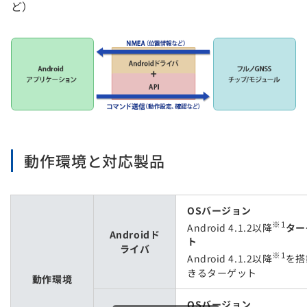
ど）
動作環境と対応製品
OSバージョン
※1
Android 4.1.2以降
ター
Androidド
ト
ライバ
※1
Android 4.1.2以降
を搭
きるターゲット
動作環境
OSバージョン