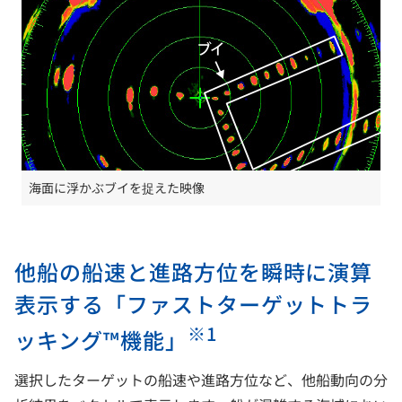
海面に浮かぶブイを捉えた映像
他船の船速と進路方位を瞬時に演算
表示する「ファストターゲットトラ
※1
ッキング™機能」
選択したターゲットの船速や進路方位など、他船動向の分