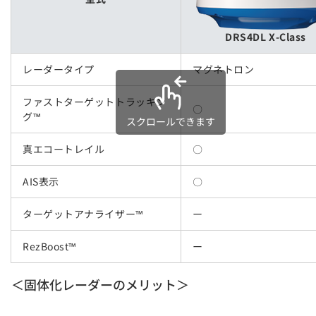
DRS4DL X-Class
レーダータイプ
マグネトロン
ファストターゲットトラッキン
〇
グ™
スクロールできます
真エコートレイル
〇
AIS表示
〇
ターゲットアナライザー™
ー
RezBoost™
ー
＜固体化レーダーのメリット＞