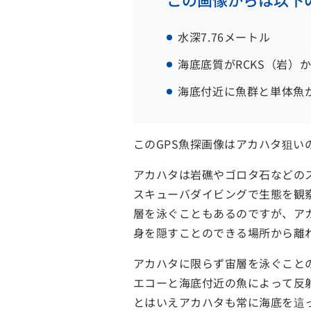
水深7.76メートル
海底底質がRCKS（岩）
海底付近に魚群と単体魚
このGPS魚探画像はアカハタ狙
アカハタは岩礁やゴロタ石などの
スキューバダイビングで生態を観
層を泳ぐこともあるのですが、ア
身を隠すことのできる場所から離
アカハタに限らず宙層を泳ぐこと
エコーと海底付近の魚によって反
とはいえアカハタも常に海底を這