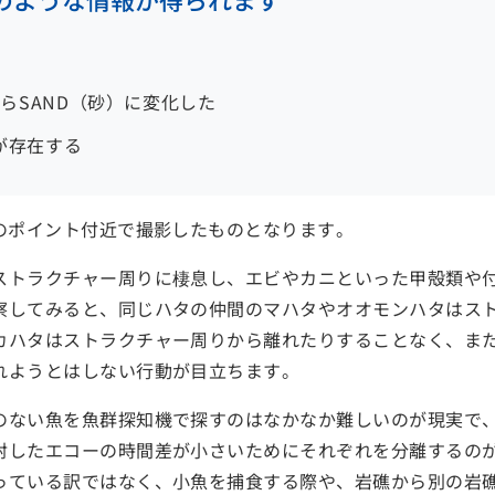
からSAND（砂）に変化した
が存在する
いのポイント付近で撮影したものとなります。
ストラクチャー周りに棲息し、エビやカニといった甲殻類や
察してみると、同じハタの仲間のマハタやオオモンハタはス
カハタはストラクチャー周りから離れたりすることなく、ま
れようとはしない行動が目立ちます。
のない魚を魚群探知機で探すのはなかなか難しいのが現実で
射したエコーの時間差が小さいためにそれぞれを分離するの
っている訳ではなく、小魚を捕食する際や、岩礁から別の岩