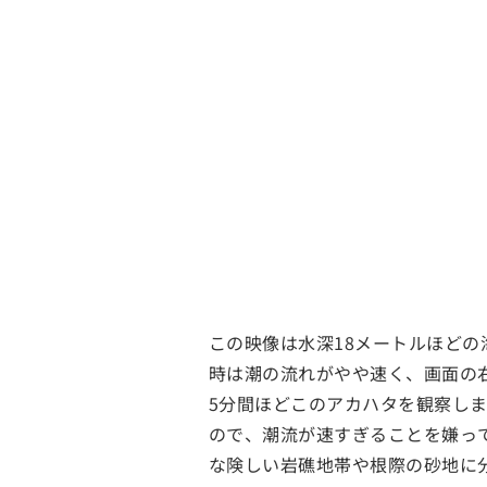
この映像は水深18メートルほど
時は潮の流れがやや速く、画面の
5分間ほどこのアカハタを観察し
ので、潮流が速すぎることを嫌っ
な険しい岩礁地帯や根際の砂地に