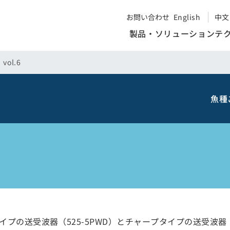
お問い合わせ
English
中文
製品・ソリューション
テ
ol.6
魚種
）タイプの送受波器（525-5PWD）とチャープタイプの送受波