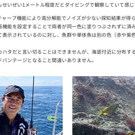
もせいぜい1メートル程度だとダイビングで観察していて感じ
示はチャープ機能により高分解能でノイズが少ない探知結果が得
張機能を設定することで両者が同一色に塗りつぶされずに済
て表示されているのに対し、魚群や単体魚は別の色（赤や紫
カハタだと言い切ることはできませんが、海底付近に分布す
ドバンテージとなること間違いありません。