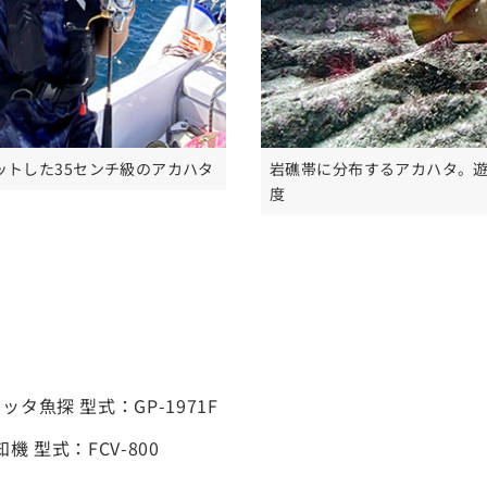
ットした35センチ級のアカハタ
岩礁帯に分布するアカハタ。遊
度
タ魚探 型式：GP-1971F
 型式：FCV-800