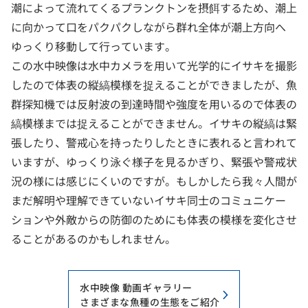
潮によって流れてくるプランクトンを摂餌するため、潮上
に向かって口をパクパクしながら群れ全体が潮上方向へ
ゆっくり移動して行っています。
この水中映像は水中カメラを用いて光学的にイサキを撮影
したので体表の縦縞模様を捉えることができましたが、魚
群探知機では反射波の到達時間や強度を用いるので体表の
縞模様までは捉えることができません。イサキの縦縞は緊
張したり、警戒心を持ったりしたときに表れると言われて
いますが、ゆっくり泳ぐ様子を見るかぎり、緊張や警戒状
況の様には感じにくいのですが。もしかしたら我々人間が
まだ解明や理解できていないイサキ同士のコミュニケー
ションや外敵からの防御のためにも体表の模様を変化させ
ることがあるのかもしれません。
水中映像 動画ギャラリー
さまざまな魚種の生態をご紹介