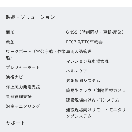
製品・ソリューション
商船
GNSS（時刻同期・車載/産業）
漁船
ETC2.0/ETC車載器
ワークボート（官公庁船・作業
車両入退管理
船）
マンション駐車場管理
プレジャーボート
ヘルスケア
漁視ナビ
気象観測システム
洋上風力発電支援
簡易型クラウド遠隔監視カメラ
養殖管理支援
建設現場向けWi-Fiシステム
沿岸モニタリング
建設現場向けリモートモニタリ
ングシステム
サポート