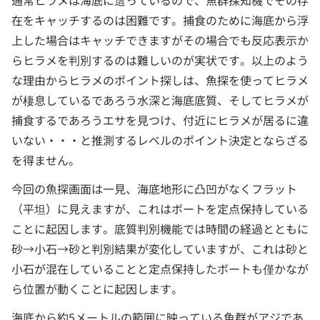
通常ヒラメは海底に這っているので、魚群探知機でその存
在をキャッチするのは困難です。捕食のために海底から浮
上した場合はキャッチできますがその場合でも反応表示か
らヒラメを判別するのは難しいのが実状です。以上のよう
な理由からヒラメのポイント探しは、魚探を使ってヒラメ
が棲息しているであろう水深と海底底質、そしてヒラメが
捕食するであろうエサを見つけ、付近にヒラメが居るに違
いない・・・と推測するレベルのポイント決定とならざる
を得ません。
今回の魚探画面は一見、海底地形に凸凹がなくフラット
（平坦）に見えますが、これはボートを定点保持している
ことに起因します。底質判別機能では時間の経過とともに
砂→小石→砂と判別結果が変化していますが、これは砂と
小石が混在していることと定点保持したボートも僅かなが
ら位置が動くことに起因します。
海底から約5メートルの範囲に映っている魚群がアジであ