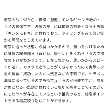
海底の砂に似た色、模様に擬態している60センチ級のヒ
ラメの映像です。映像の左上には捕食の対象となる小魚類
（キンメモドキ）が群れており、タイミングをみて襲い掛
かる瞬間をとらえています。
海底に這った状態から襲いかかるので、勢いをつけるため
に身体の縁側部分（背ビレ、腹ビレ）をくねらせるので捕
食の予兆がわかります。しかしながら、襲いかかるスピー
ドが速く、カメラで追うことができなかったので実際に小
魚の捕食に成功したのかは残念ながら不明です。ヒラメは
海底に這っているので魚探で捉えるのが困難ですが、捕食
対象となる小魚類が群れている場所を探すことでその近く
にもヒラメが存在しているという推測のもと、棲息ポイン
トをある程度絞り込むことができます。