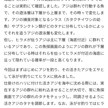
ることは実釣にて確認しました。アジは群れで行動する魚
で、その遊泳層は下層から上層まで、その時々で変化しま
す。アジの捕食対象となるシラス（カタクチイワシの幼
魚）やプランクトン類がどのタナに分布しているかによっ
てそれを追うアジの遊泳層も変化します。
但し、ヒラメが狙うアジは主に下層（海底付近）に群れて
いるアジであり、この魚探画面のようにアジの群れが下層
に分布している時はそれらを狙ってヒラメが付近の海底に
這って隠れている確率が一段と高くなります。
今回はまずはじめにアジを釣り、その活きたアジをエサと
して泳がせ釣りにてヒラメに挑みました。
仕掛けのハリに付けた活きアジを海中に沈める際には、実
在するアジの群れに紛れ込ませることが大切で、常に魚探
画面でアジの群れのタナをチェックし、同調させるように
活きアジのタナを調節します。なお、泳がせ釣りではヒラ