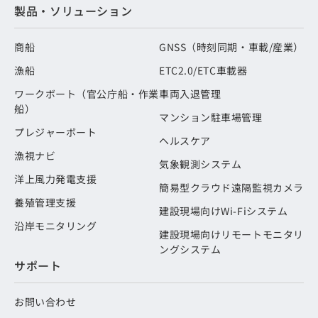
製品・ソリューション
商船
GNSS（時刻同期・車載/産業）
漁船
ETC2.0/ETC車載器
ワークボート（官公庁船・作業
車両入退管理
船）
マンション駐車場管理
プレジャーボート
ヘルスケア
漁視ナビ
気象観測システム
洋上風力発電支援
簡易型クラウド遠隔監視カメラ
養殖管理支援
建設現場向けWi-Fiシステム
沿岸モニタリング
建設現場向けリモートモニタリ
ングシステム
サポート
お問い合わせ