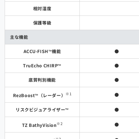
相対湿度
保護等級
主な機能
ACCU-FISH™機能
●
TruEcho CHIRP™
●
底質判別機能
●
※1
●
RezBoost™（レーダー）
リスクビジュアライザー™
●
※2
●
TZ BathyVision
※2