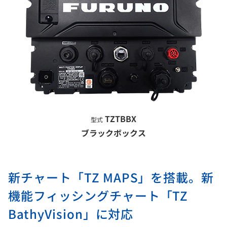
TZTBBX
型式
ブラックボックス
新チャート「TZ MAPS」を搭載。新
機能フィッシングチャート「TZ
BathyVision」に対応