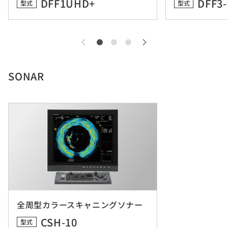
DFF1UHD+
DFF3
型式
型式
SONAR
全周型カラースキャニングソナー
CSH-10
型式