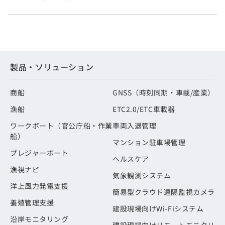
製品・ソリューション
商船
GNSS（時刻同期・車載/産業）
漁船
ETC2.0/ETC車載器
ワークボート（官公庁船・作業
車両入退管理
船）
マンション駐車場管理
プレジャーボート
ヘルスケア
漁視ナビ
気象観測システム
洋上風力発電支援
簡易型クラウド遠隔監視カメラ
養殖管理支援
建設現場向けWi-Fiシステム
沿岸モニタリング